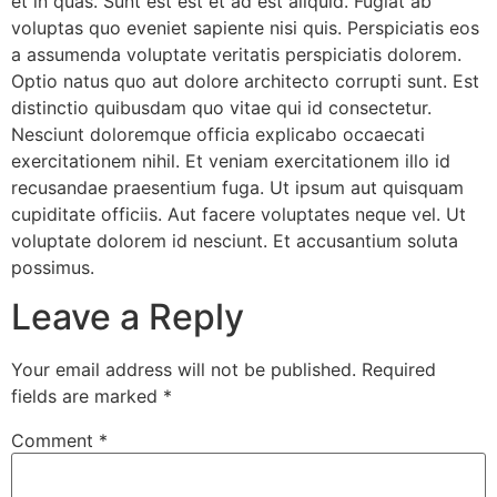
et in quas. Sunt est est et ad est aliquid. Fugiat ab
voluptas quo eveniet sapiente nisi quis. Perspiciatis eos
a assumenda voluptate veritatis perspiciatis dolorem.
Optio natus quo aut dolore architecto corrupti sunt. Est
distinctio quibusdam quo vitae qui id consectetur.
Nesciunt doloremque officia explicabo occaecati
exercitationem nihil. Et veniam exercitationem illo id
recusandae praesentium fuga. Ut ipsum aut quisquam
cupiditate officiis. Aut facere voluptates neque vel. Ut
voluptate dolorem id nesciunt. Et accusantium soluta
possimus.
Leave a Reply
Your email address will not be published.
Required
fields are marked
*
Comment
*